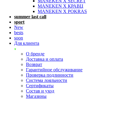
MANEKEN X SECRET
MANEKEN X КРАВЦ
MANEKEN X POKRAS
summer last call
sport
New
bests
soon
Для клиента
О бренде
Доставка и оплата
Возврат
Гарантийное обслуживание
Проверка подлинности
Система лояльности
Сертификаты
Состав и уход
Магазины