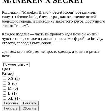
MANEKEN X SECRET
Коллекция "Maneken Brand × Secret Room" объединила
силуэты femme fatale, блеск страз, как отражение огней
большого города, и символику закрытого клуба, доступного
только “своим”.
Каждое изделие — часть цифрового кода ночной жизни:
чувственное, смелое и наполненное атмосферой exclusivity,
страсти, свободы быть собой.
Для тех, кто выбирает не просто одежду, а жизнь в ритме
ночи.
Цвет
Размер
XS (
5
)
S (
6
)
M (
6
)
L (
1
)
XL (
1
)